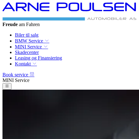
Freude
am Fahren
Biler til salg
BMW Service
MINI Service
Skadecenter
Leasing og Finansiering
Kontakt
Book service
MINI Service