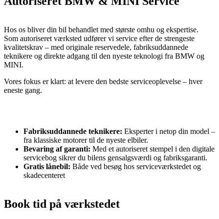
Autoriseret BMW & MINI Service
Hos os bliver din bil behandlet med største omhu og ekspertise.
Som autoriseret værksted udfører vi service efter de strengeste
kvalitetskrav – med originale reservedele, fabriksuddannede
teknikere og direkte adgang til den nyeste teknologi fra
BMW
og
MINI
.
Vores fokus er klart: at levere den bedste serviceoplevelse – hver
eneste gang.
Fabriksuddannede teknikere:
Eksperter i netop din model –
fra klassiske motorer til de nyeste elbiler.
Bevaring af garanti:
Med et autoriseret stempel i den digitale
servicebog sikrer du bilens gensalgsværdi og fabriksgaranti.
Gratis lånebil:
Både ved besøg hos serviceværkstedet og
skadecenteret
Book tid på værkstedet