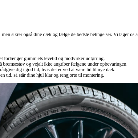
men sikrer også dine dæk og fælge de bedste betingelser. Vi tager os af al
ket forlænger gummiets levetid og modvirker udtørring.
så bremsestøv og vejalt ikke angriber fælgene under opbevaringen.
dgive dig i god tid, hvis det er ved at være tid til nye dæk.
t en tid, så står dine hjul klar og rengjorte til montering.