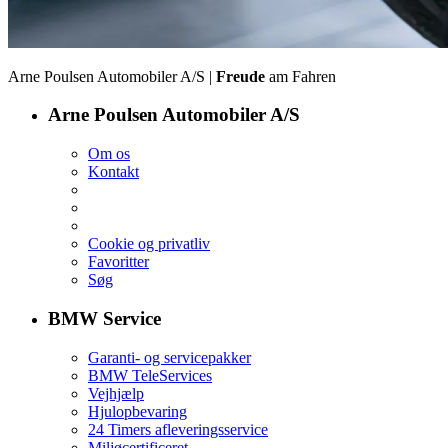
Arne Poulsen Automobiler A/S |
Freude
am Fahren
Arne Poulsen Automobiler A/S
Om os
Kontakt
Cookie og privatliv
Favoritter
Søg
BMW Service
Garanti- og servicepakker
BMW TeleServices
Vejhjælp
Hjulopbevaring
24 Timers afleveringsservice
Miljøcertificeret