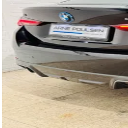
0
0
1
1
2
2
3
3
4
4
5
0
5
6
1
6
7
2
7
8
3
8
9
4
9
0
5
0
1
6