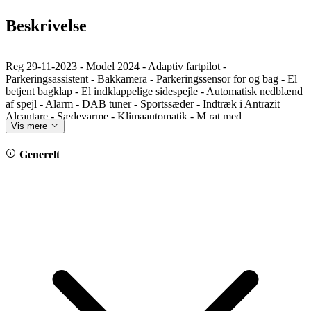
Beskrivelse
Reg 29-11-2023 - Model 2024 - Adaptiv fartpilot -
Parkeringsassistent - Bakkamera - Parkeringssensor for og bag - El
betjent bagklap - El indklappelige sidespejle - Automatisk nedblænd
af spejl - Alarm - DAB tuner - Sportssæder - Indtræk i Antrazit
Alcantare - Sædevarme - Klimaautomatik - M rat med
Vis mere
multifunktioner - BMW Live Operating area plus - Navigation med
stor skærm - Alufælge style 858 - Højglans shadowline - Antrazit
himmel
Generelt