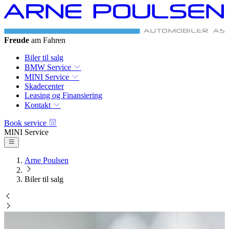
Freude
am Fahren
Biler til salg
BMW Service
MINI Service
Skadecenter
Leasing og Finansiering
Kontakt
Book service
MINI Service
Arne Poulsen
Biler til salg