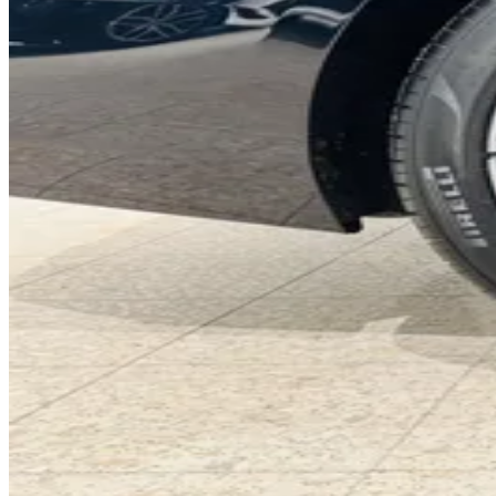
0
1
2
0
3
1
4
0
2
5
1
3
6
2
4
7
3
5
8
4
6
9
5
7
0
6
8
1
7
9
2
8
0
3
9
1
4
0