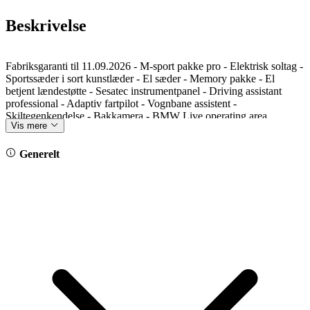
Beskrivelse
Fabriksgaranti til 11.09.2026 - M-sport pakke pro - Elektrisk soltag -
Sportssæder i sort kunstlæder - El sæder - Memory pakke - El
betjent lændestøtte - Sesatec instrumentpanel - Driving assistant
professional - Adaptiv fartpilot - Vognbane assistent -
Skiltegenkendelse - Bakkamera - BMW Live operating area
Vis mere
Professional - Head up display - Udvidet shadowline - Shadowline
forlygter - Komfortadgang - Fodåbning af bagklap - M sports
bremser - M aerodynamik pakke - Mørk lofthimmel - M sport seler -
Generelt
19" BMW alufælge style 859M - Ambiente kabine belysning - HiFi
lydsystem - Trådløs opladning af mobiltelefon - El klapbare
sidespejle - Klimaautomatik - Apple carplay - Reg. 06.09.2023 -
Farven er black-sapphire metallic