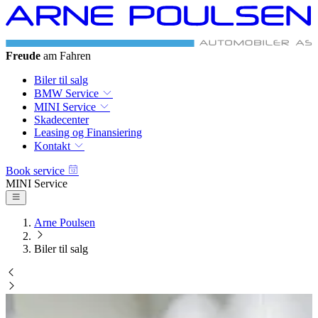
Freude
am Fahren
Biler til salg
BMW Service
MINI Service
Skadecenter
Leasing og Finansiering
Kontakt
Book service
MINI Service
Arne Poulsen
Biler til salg