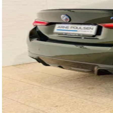
0
1
2
3
0
4
1
5
0
2
6
1
3
7
2
4
8
3
5
9
4
6
0
5
7
1
6
8