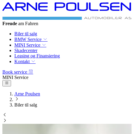
BMW & MINI
Autoriseret Service
Biler til salg
BMW Service
MINI Service
Skadecenter
Leasing og Finansiering
Kontakt
Book service
BMW Service
Arne Poulsen
Biler til salg