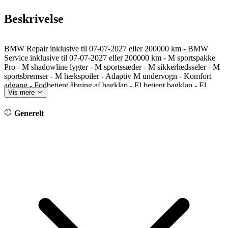
Beskrivelse
BMW Repair inklusive til 07-07-2027 eller 200000 km - BMW
Service inklusive til 07-07-2027 eller 200000 km - M sportspakke
Pro - M shadowline lygter - M sportssæder - M sikkerhedsseler - M
sportsbremser - M hækspoiler - Adaptiv M undervogn - Komfort
adgang - Fodbetjent åbning af bagklap - El betjent bagklap - El
Vis mere
sæder - Memory pakke - El lændestøtte - El indklappelige sidespejle
- Sædevarme - Indtræk i Cognac læder - BMW Laser forlygter -
Ambiente lyspakke - Fjernlysassistent - Aktiv fartpilot - Parking
Generelt
assistance plus - Kamera i for, bag og sider - 360° kamera -
Parkeringssensor for og bag - Harman Kardon surround sound -
DAB tuner - BMW live operating area plus - Widescreen display -
Antrazit himmel - Højglans shadowline med udvidet indhold -
Alufælge style 859M - Farven er: Sanremo Green metallic - Reg 05-
07-2024