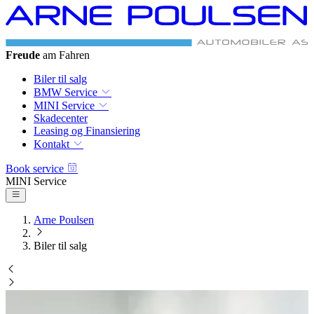
Freude
am Fahren
Biler til salg
BMW Service
MINI Service
Skadecenter
Leasing og Finansiering
Kontakt
Book service
MINI Service
Arne Poulsen
Biler til salg