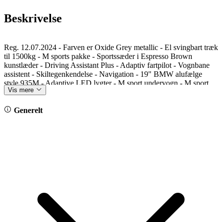
Beskrivelse
Reg. 12.07.2024 - Farven er Oxide Grey metallic - El svingbart træk
til 1500kg - M sports pakke - Sportssæder i Espresso Brown
kunstlæder - Driving Assistant Plus - Adaptiv fartpilot - Vognbane
assistent - Skiltegenkendelse - Navigation - 19" BMW alufælge
style 935M - Adaptive LED lygter - M sport undervogn - M sport
Vis mere
læderrat med multifunktioner - Bakkamera - Parkeringssensor for og
bag - Ambiente kabine belysning - Antrazit loftbeklædning -
Sædevarme - Klimaautomatik - DAB - Apple carplay - Isofix -
Generelt
Trådløs opladning af mobiltelefon - Varmepumpe - Elektrisk
kabinevarmer - Højglans shadowline.