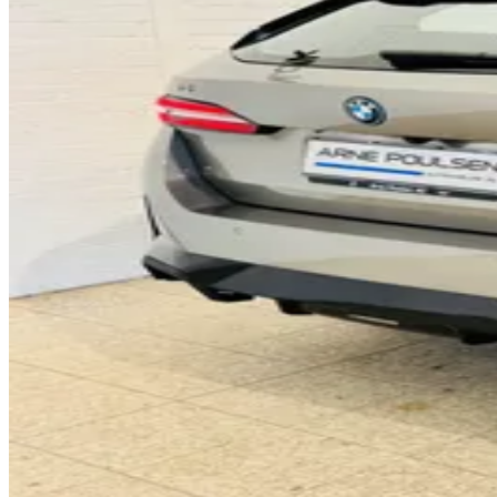
0
1
2
3
0
4
1
0
5
2
1
6
3
2
7
4
3
8
5
4
9
6
5
0
7
6
1
8
7
2
9
8
3
0
9
4
1
0
5