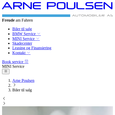
Freude
am Fahren
Biler til salg
BMW Service
MINI Service
Skadecenter
Leasing og Finansiering
Kontakt
Book service
MINI Service
Arne Poulsen
Biler til salg