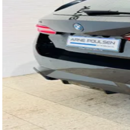
0
1
2
0
3
1
4
2
5
3
6
4
7
5
8
0
6
9
1
7
0
2
8
1
3
9
2
4
0
3
5
1
4
6