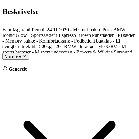
Beskrivelse
Fabriksgaranti frem til 24.11.2026 - M sport pakke Pro - BMW
Iconic Glow - Sportssæder i Espresso Brown kunstlæder - El sæder
- Memory pakke - Komfortadgang - Fodbetjent bagklap - El
svingbart træk til 1500kg - 20" BMW alufælge style 938M - M
sports bremser - M sport undervogn - Bowers & Wilkins Surround
Vis mere
Sound System - Højglans shodowline med udvidet indhold -
Driving Assistant Plus - Adaptiv fartpilot - Vognbane assistent -
Blindvinkels assistent - Adaptiv LED lygter - Ambiente interiør
Generelt
belysning - 4 zoners klimaautomatik - Sædevarme for og bag -
Ventilation i forsæder - Ratvarme - Parkerings assistent - Bakkamera
- Parkeringssensor for og bag - M sport sikkerheds seler - Mørk
loftbeklædning - Isofix - Mørktonede ruder i bag - DAB -
Navigation - Apple Carplay - Android auto - Trådløs opladning af
mobiltelefon - Farven er Black Sapphire metallic - Reg. 22.11.2024