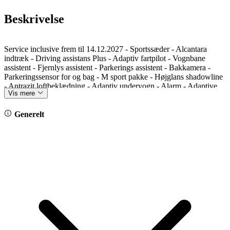
Beskrivelse
Service inclusive frem til 14.12.2027 - Sportssæder - Alcantara
indtræk - Driving assistans Plus - Adaptiv fartpilot - Vognbane
assistent - Fjernlys assistent - Parkerings assistent - Bakkamera -
Parkeringssensor for og bag - M sport pakke - Højglans shadowline
- Antrazit loftbeklædning - Adaptiv undervogn - Alarm - Adaptive
Vis mere
LED forlygter - Komfort adgang - Fod betjent bagklap - 19” BMW
alufælge - El klapbare sidespejle - Sædevarme - Isofix - DAB -
Apple carplay - Andoid auto - Navigation - Trådløs opladning -
Generelt
Farven er Black Sapphire metallic - Reg. 13.12.2024