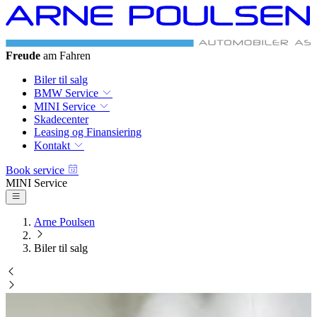
Freude
am Fahren
Biler til salg
BMW Service
MINI Service
Skadecenter
Leasing og Finansiering
Kontakt
Book service
MINI Service
Arne Poulsen
Biler til salg