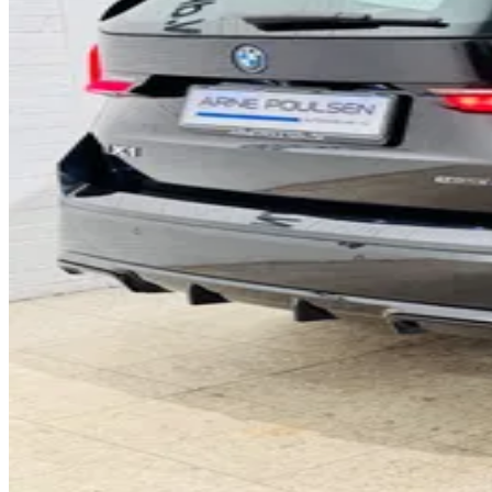
0
1
0
2
1
3
2
4
0
3
5
1
4
6
2
5
7
3
6
8
4
7
9
5
8
0
6
9
1
7
0
2
8