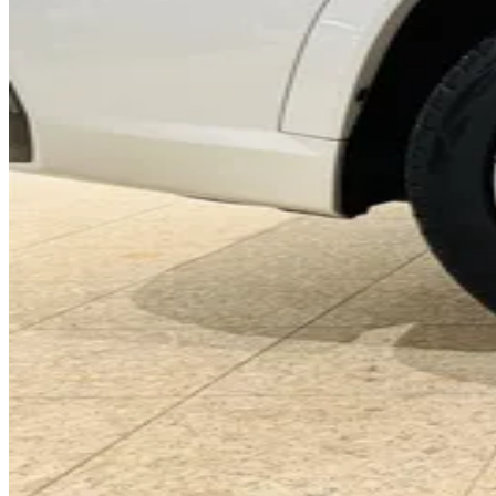
0
1
2
3
4
0
5
1
6
2
0
7
3
1
8
4
2
9
5
3
0
6
4
1
7
5
2
8
6
3
9
7
4
0
8
5