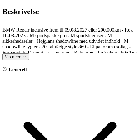
Beskrivelse
BMW Repair inclusive frem til 09.08.2027 eller 200.000km - Reg
10-08-2023 - M sportspakke pro - M sportsbremser - M
sikkerhedsseler - Højglans shadowline med udvidet indhold - M
shadowline lygter - 20" alufælge style 869 - El panorama soltag -
Forberedt til Driving assistant plus - Ratvarme - Tagræling i højglans
Vis mere
sort - Mørke bagruder - Adaptiv undervogn - Sportssæder - Aktive
sæder med massage - El sæder - Memory på førersæde - Indtræk i
antrazit alcantare - Sædevarme - Komfort adgang - El betjent
Generelt
bagklap - Fodbetjent åbning af bagklap - Klimaautomatik - El
indklappelige sidespejle - Automatisk nedblænd af spejle - Adaptive
LED lygter - Fjernlysassistent - BMW Live Operating area
Professional - Navigation med stor skærm - Head up display -
Trådløs opladning - DAB tuner - Harman Kardon surround sound -
Parking assistance system plus - Kamera i for, bag samt sider - M
læderrat med multifunktioner - M hækspoiler - Antrazit himmel -
Spejlkapper i sort -