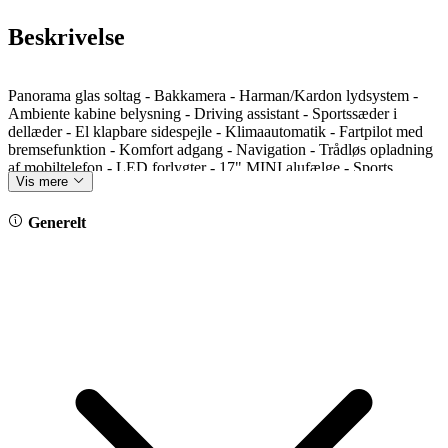
Beskrivelse
Panorama glas soltag - Bakkamera - Harman/Kardon lydsystem -
Ambiente kabine belysning - Driving assistant - Sportssæder i
dellæder - El klapbare sidespejle - Klimaautomatik - Fartpilot med
bremsefunktion - Komfort adgang - Navigation - Trådløs opladning
af mobiltelefon - LED forlygter - 17" MINI alufælge - Sports
Vis mere
læderrat med multifunktioner - Isofix - Sædevarme - Varmepumpe -
Hurtigladning - Regnsensor - Reg. 29.09.2022 - Farven er
Moonwalk-grey metallic
Generelt