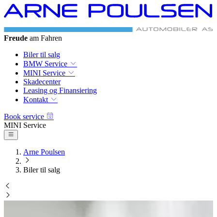
BMW & MINI
Autoriseret Service
Biler til salg
BMW Service
MINI Service
Skadecenter
Leasing og Finansiering
Kontakt
Book service
BMW Service
Arne Poulsen
Biler til salg